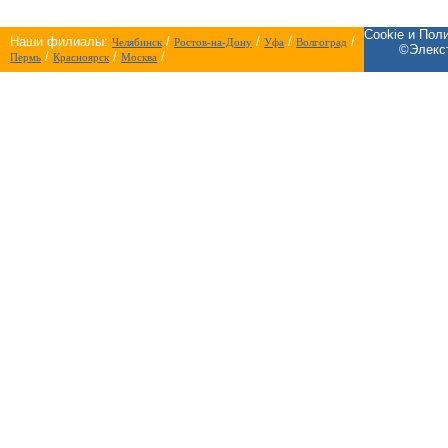
Cookie и Пол
Наши филиалы:
/
/
/
/
Челябинск
Ростов-на-Дону
Уфа
Волгоград
©Элекст
/
/
/
Пермь
Красноярск
Москва