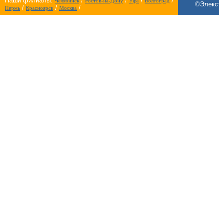
Наши филиалы:
/
/
/
/
Челябинск
Ростов-на-Дону
Уфа
Волгоград
©Элекст
/
/
/
Пермь
Красноярск
Москва