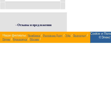
- Отзывы и предложения
Cookie и Пол
Наши филиалы:
/
/
/
/
Челябинск
Ростов-на-Дону
Уфа
Волгоград
©Элекст
/
/
/
Пермь
Красноярск
Москва