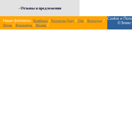
- Отзывы и предложения
Cookie и Пол
Наши филиалы:
/
/
/
/
Челябинск
Ростов-на-Дону
Уфа
Волгоград
©Элекст
/
/
/
Пермь
Красноярск
Москва